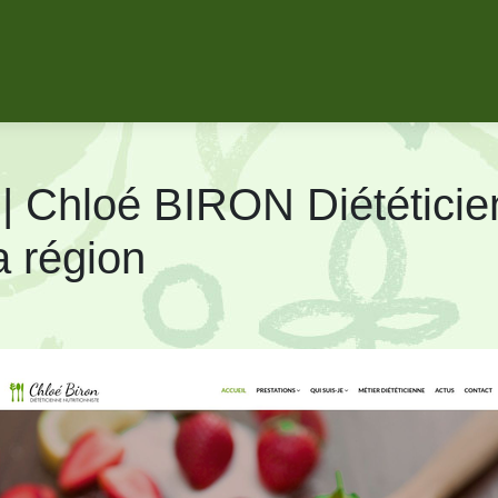
e | Chloé BIRON Diététi­cien
a région