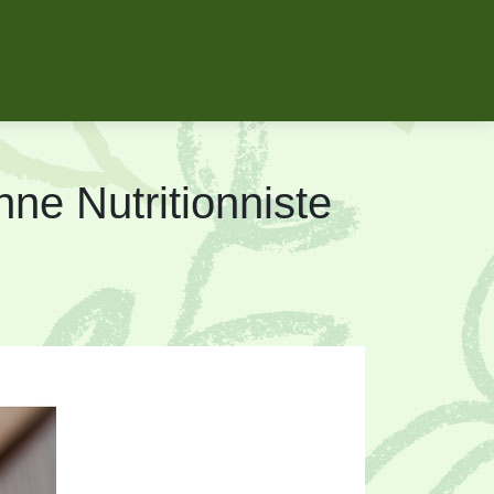
­ne Nut­ritionniste